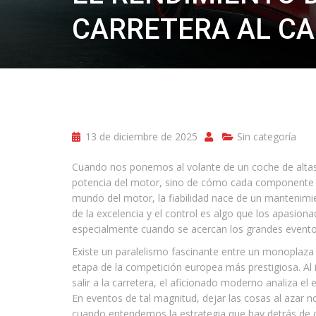
CARRETERA AL C
13 de diciembre de 2025
Sin categoría
Cuando nos ponemos al volante de un coche de altas 
potencia del motor, sino de cómo cada componente h
mundo del motor, la fiabilidad nace de un mantenimie
de la excelencia y el control es algo que los apasion
especialmente cuando se acercan los grandes eventos
Existe un paralelismo fascinante entre un monoplaza 
etapa de la competición europea más prestigiosa. Al 
salir a la carretera, el aficionado moderno analiza el 
En eventos de tal magnitud, dejar las cosas al azar 
cuando entendemos la estrategia que hay detrás de c