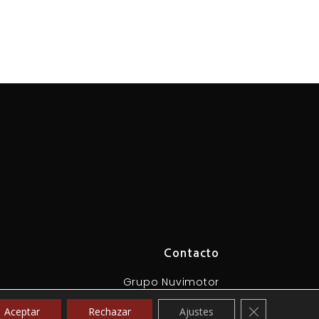
Contacto
Grupo Nuvimotor
Lunes a Sábados
Cerrar el ban
Aceptar
Rechazar
Ajustes