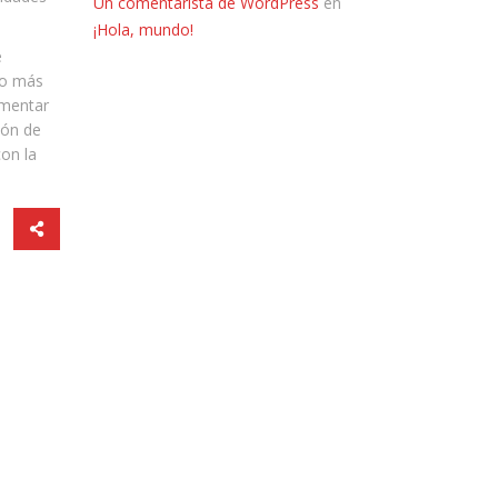
Un comentarista de WordPress
en
¡Hola, mundo!
e
tro más
amentar
ión de
con la