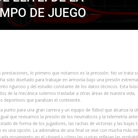
AMPO DE JUEGO
prestaciones, lo primero que notamos es la precisión. No se trata so
a sido diseñado para trabajar en armonía bajo una presión extrema.
nto riguroso y del estudio constante de los datos técnicos. Esta bú
ados de la mecánica solemos trasladar a otras áreas de nuestra vida,
 deportivos que paralizan el continente.
a punto para una gran carrera y un equipo de fútbol que alcanza la ú
igual que revisamos la presión de los neumáticos y la telemetría ante
estado de forma de los jugadores, las rachas de victorias y las bajas t
no es una opción. La adrenalina de una final se vive con mucha más in
ada movimiento en el césped y cómo las cuotas reflejan las probabi