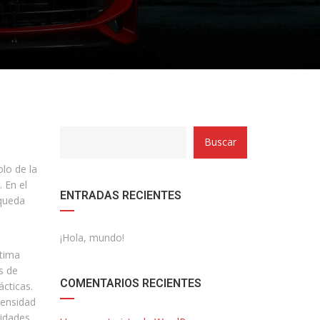
Buscar
lo de la
 En el
ENTRADAS RECIENTES
squeda
¡Hola, mundo!
ltima
s de
COMENTARIOS RECIENTES
ácticas.
tensidad
lidades